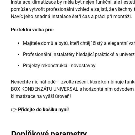
Instalace klimatizace by měla být nejen funkční, ale i e
pomůže vytvořit profesionální vzhled a zajistí, že všechny
Navíc jeho snadná instalace šetří čas a práci při montáži.
Perfektní volba pro:
Majitele domů a bytů, kteří chtějí čistý a elegantní vzh
Profesionální instalatéry hledající praktické a univerz
Projekty rekonstrukcí i novostavby.
Nenechte nic náhodě – zvolte řešení, které kombinuje funkčn
BOX KONDENZÁTU UNIVERSAL s horizontálním odvodem ješ
klimatizace na vyšší úroveň!
👉
Přidejte do košíku nyní!
Doplňkové parametry