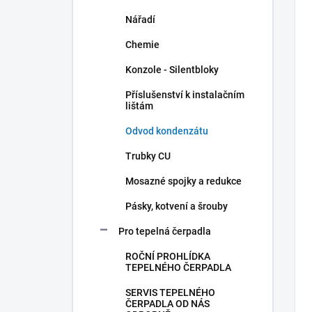
Nářadí
Chemie
Konzole - Silentbloky
Příslušenství k instalačním
lištám
Odvod kondenzátu
Trubky CU
Mosazné spojky a redukce
Pásky, kotvení a šrouby
Pro tepelná čerpadla
ROČNÍ PROHLÍDKA
TEPELNÉHO ČERPADLA
SERVIS TEPELNÉHO
ČERPADLA OD NÁS