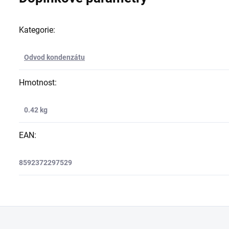
Kategorie
:
Odvod kondenzátu
Hmotnost
:
0.42 kg
EAN
:
8592372297529