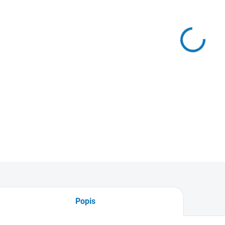
2026
Uvedené 
MOŽNO
−
Tento u
profesi
v novo
měděné
DETAIL
Popis