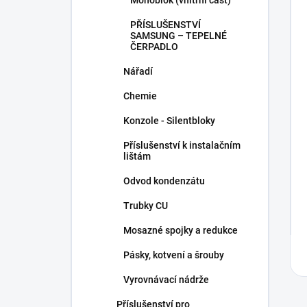
Monoblok (vnitřní část)
PŘÍSLUŠENSTVÍ
SAMSUNG – TEPELNÉ
ČERPADLO
Nářadí
Chemie
Konzole - Silentbloky
Příslušenství k instalačním
lištám
Odvod kondenzátu
Trubky CU
Mosazné spojky a redukce
Pásky, kotvení a šrouby
Vyrovnávací nádrže
Příslušenství pro