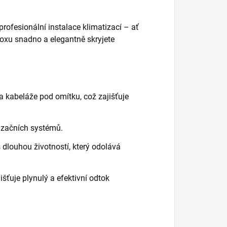
rofesionální instalace klimatizací – ať
boxu snadno a elegantně skryjete
a kabeláže pod omítku, což zajišťuje
izačních systémů.
 dlouhou životností, který odolává
šťuje plynulý a efektivní odtok