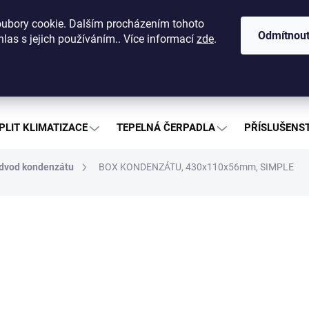
dajů
O nás
Kontakty
Nákup na splátky
Ceníky a katalog
ubory cookie. Dalším procházením tohoto
Odmítnou
las s jejich používáním.. Více informací
zde
.
Hledat
PLIT KLIMATIZACE
TEPELNÁ ČERPADLA
PŘÍSLUŠENST
dvod kondenzátu
BOX KONDENZÁTU, 430x110x56mm, SIMPLE
176
145 K
Měrná
SKL
cena:
Přepra
Prodej