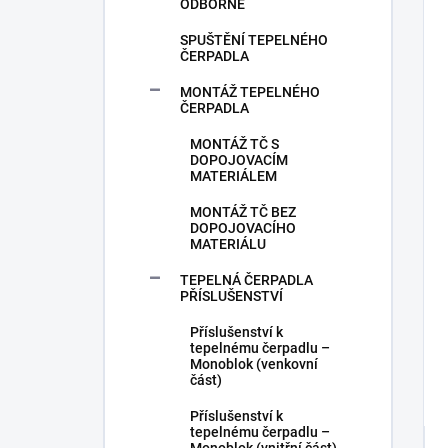
ODBORNĚ
SPUŠTĚNÍ TEPELNÉHO
ČERPADLA
MONTÁŽ TEPELNÉHO
ČERPADLA
MONTÁŽ TČ S
DOPOJOVACÍM
MATERIÁLEM
MONTÁŽ TČ BEZ
DOPOJOVACÍHO
MATERIÁLU
TEPELNÁ ČERPADLA
PŘÍSLUŠENSTVÍ
Příslušenství k
tepelnému čerpadlu –
Monoblok (venkovní
část)
Příslušenství k
tepelnému čerpadlu –