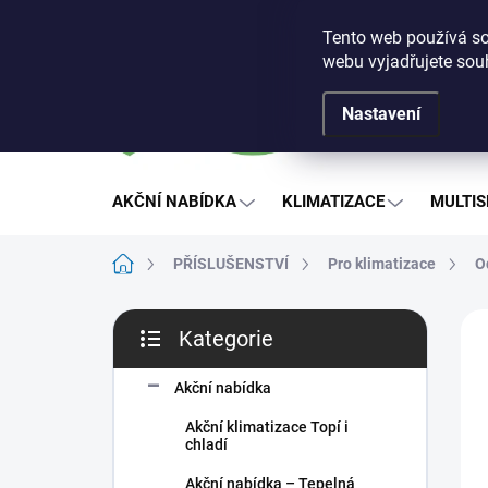
Přejít
Obchodní podmínky
Podmínky ochrany osobních ú
na
Tento web používá so
obsah
webu vyjadřujete souh
Nastavení
AKČNÍ NABÍDKA
KLIMATIZACE
MULTIS
Domů
PŘÍSLUŠENSTVÍ
Pro klimatizace
O
P
Kategorie
o
Přeskočit
s
kategorie
t
Akční nabídka
r
Akční klimatizace Topí i
a
chladí
n
Akční nabídka – Tepelná