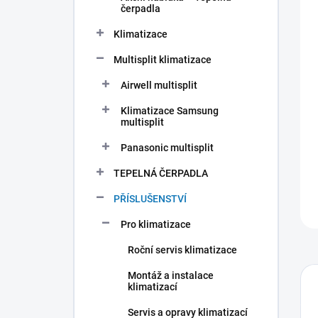
n
čerpadla
í
p
Klimatizace
a
n
Multisplit klimatizace
e
Airwell multisplit
l
Klimatizace Samsung
multisplit
Panasonic multisplit
TEPELNÁ ČERPADLA
PŘÍSLUŠENSTVÍ
Pro klimatizace
Roční servis klimatizace
Montáž a instalace
klimatizací
Servis a opravy klimatizací