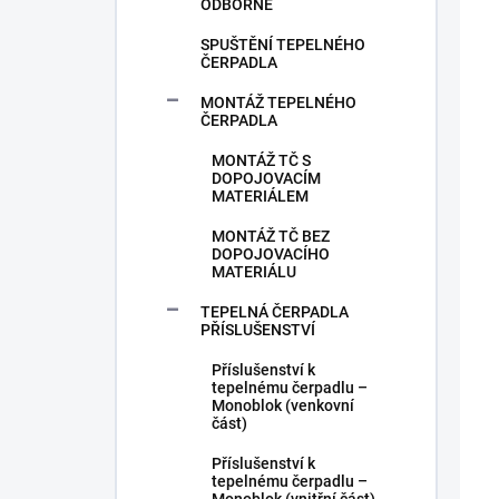
ODBORNĚ
SPUŠTĚNÍ TEPELNÉHO
ČERPADLA
MONTÁŽ TEPELNÉHO
ČERPADLA
MONTÁŽ TČ S
DOPOJOVACÍM
MATERIÁLEM
MONTÁŽ TČ BEZ
DOPOJOVACÍHO
MATERIÁLU
TEPELNÁ ČERPADLA
PŘÍSLUŠENSTVÍ
Příslušenství k
tepelnému čerpadlu –
Monoblok (venkovní
část)
Příslušenství k
tepelnému čerpadlu –