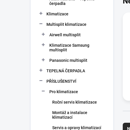
N
n
čerpadla
í
p
Klimatizace
a
n
Multisplit klimatizace
e
Airwell multisplit
l
Klimatizace Samsung
multisplit
Panasonic multisplit
TEPELNÁ ČERPADLA
PŘÍSLUŠENSTVÍ
Pro klimatizace
Roční servis klimatizace
Montáž a instalace
klimatizací
Ř
a
Servis a opravy klimatizací
N