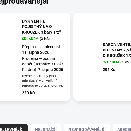
ejprodávanější
DNK VENTIL
POJISTNÝ NA O-
KROUŽEK 3 bary 1/2''
SKLADEM
(3 KS)
DAKON VENTI
Přepravní společností:
POJISTNÝ 2,5 
11. srpna 2026
O-KROUŽEK 1/2
Prodejna – osobní
SKLADEM
(4 KS)
odběr (Jemníky 31, okr.
204 Kč
Kladno):
7. srpna 2026
Uvedené termíny jsou
orientační – ve většině
případů je doručeno dříve.
220 Kč
EJLEVNĚJŠÍ
NEJDRAŽŠÍ
NEJPRODÁVANĚJŠÍ
ABECE