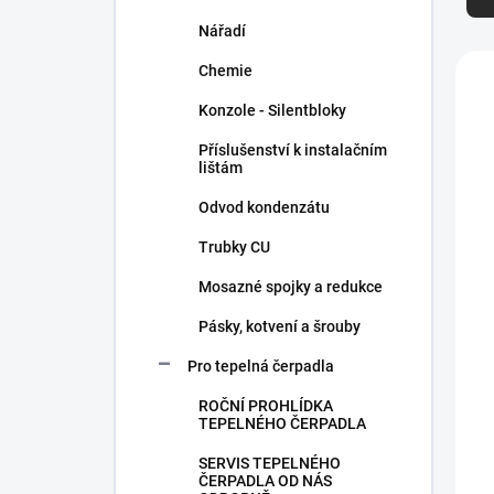
z
e
Nářadí
n
V
Chemie
í
ý
p
p
Konzole - Silentbloky
r
i
Příslušenství k instalačním
o
s
lištám
d
p
u
r
Odvod kondenzátu
k
o
Trubky CU
t
d
ů
u
Mosazné spojky a redukce
k
t
Pásky, kotvení a šrouby
ů
Pro tepelná čerpadla
ROČNÍ PROHLÍDKA
TEPELNÉHO ČERPADLA
SERVIS TEPELNÉHO
ČERPADLA OD NÁS