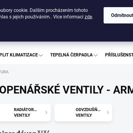
dajů
O nás
Kontakty
Nákup na splátky
Ceníky a katalog
ubory cookie. Dalším procházením tohoto
Odmítnou
las s jejich používáním.. Více informací
zde
.
Hledat
PLIT KLIMATIZACE
TEPELNÁ ČERPADLA
PŘÍSLUŠENST
TURA
OPENÁŘSKÉ VENTILY - A
RADIÁTOROVÉ
ODVZDUŠŇOVACÍ
VENTILY
VENTILY