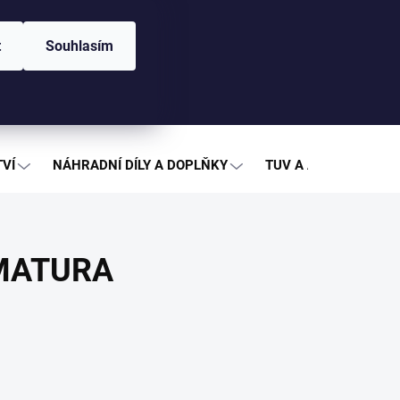
CZK
y ke stažení
t
Souhlasím
PRÁZDNÝ KOŠÍK
NÁKUPNÍ
KOŠÍK
VÍ
NÁHRADNÍ DÍLY A DOPLŇKY
TUV A AKUMULACE
RMATURA