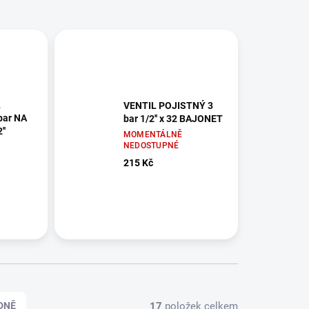
L
VENTIL POJISTNÝ 3
bar NA
bar 1/2'' x 32 BAJONET
''
MOMENTÁLNĚ
NEDOSTUPNÉ
215 Kč
17
položek celkem
DNĚ