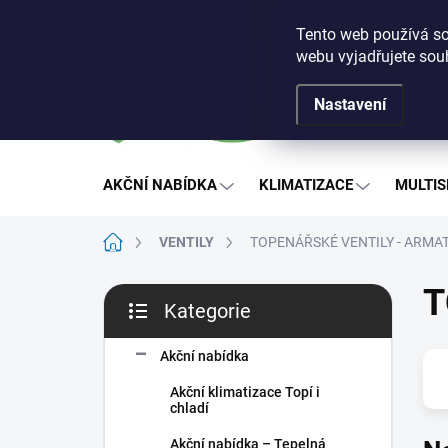
Přejít
Obchodní podmínky
Podmínky ochrany osobních ú
na
Tento web používá so
obsah
webu vyjadřujete souh
Nastavení
AKČNÍ NABÍDKA
KLIMATIZACE
MULTIS
Domů
VENTILY
TOPENÁŘSKÉ VENTILY - ARMA
P
T
Kategorie
o
Přeskočit
s
kategorie
t
Akční nabídka
r
Akční klimatizace Topí i
a
chladí
n
Akční nabídka – Tepelná