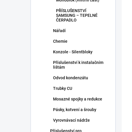
Monoblok (vnitřní část)
PŘÍSLUŠENSTVÍ
SAMSUNG – TEPELNÉ
ČERPADLO
Nářadí
Chemie
Konzole - Silentbloky
Příslušenství k instalačním
lištám
Odvod kondenzátu
Trubky CU
Mosazné spojky a redukce
Pásky, kotvení a šrouby
Vyrovnávací nádrže
Příslušenství pro