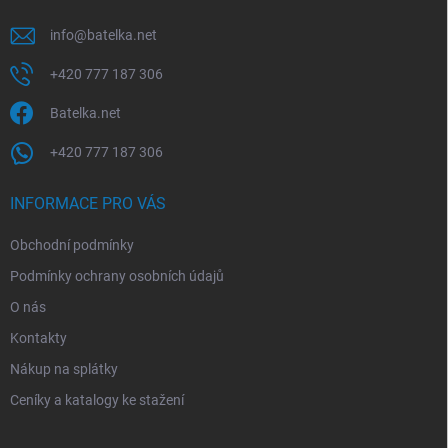
y
v
info
@
batelka.net
ý
p
+420 777 187 306
i
s
Batelka.net
u
+420 777 187 306
INFORMACE PRO VÁS
Obchodní podmínky
Podmínky ochrany osobních údajů
O nás
Kontakty
Nákup na splátky
Ceníky a katalogy ke stažení