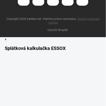
Copyright 2026
batelka.net
. Všechna práva vyhrazena.
Upravit nastavení
cookies
Vytvořil Shoptet
×
Splátková kalkulačka ESSOX