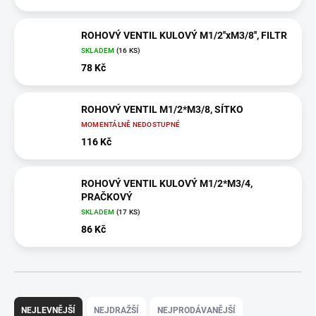
ROHOVÝ VENTIL KULOVÝ M1/2''xM3/8'', FILTR
SKLADEM
(16 KS)
78 Kč
ROHOVÝ VENTIL M1/2*M3/8, SÍTKO
MOMENTÁLNĚ NEDOSTUPNÉ
116 Kč
ROHOVÝ VENTIL KULOVÝ M1/2*M3/4,
PRAČKOVÝ
SKLADEM
(17 KS)
86 Kč
Ř
a
NEJLEVNĚJŠÍ
NEJDRAŽŠÍ
NEJPRODÁVANĚJŠÍ