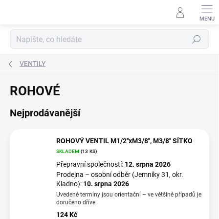
Přejít
na
obsah
Hledat
VENTILY
ROHOVÉ
Nejprodávanější
ROHOVÝ VENTIL M1/2''xM3/8'', M3/8'' SÍTKO
SKLADEM
(13 KS)
Přepravní společností:
12. srpna 2026
Prodejna – osobní odběr (Jemníky 31, okr.
Kladno):
10. srpna 2026
Uvedené termíny jsou orientační – ve většině případů je
doručeno dříve.
124 Kč