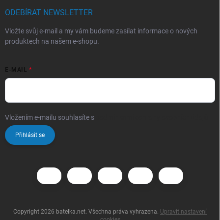
ODEBÍRAT NEWSLETTER
Vložte svůj e-mail a my vám budeme zasílat informace o nových
produktech na našem e-shopu.
E-MAIL
Vložením e-mailu souhlasíte s
podmínkami ochrany osobních údajů
Přihlásit se
Copyright 2026
batelka.net
. Všechna práva vyhrazena.
Upravit nastavení
cookies