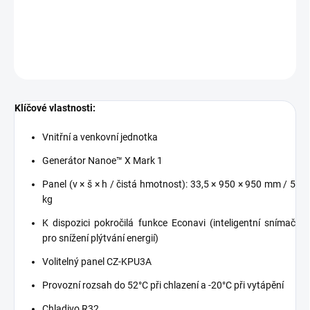
vzduchu v interiéru.
DETAILNÍ INFORMACE
ZEPTAT SE
Klíčové vlastnosti:
Vnitřní a venkovní jednotka
Generátor Nanoe™ X Mark 1
Panel (v × š × h / čistá hmotnost): 33,5 × 950 × 950 mm / 5
kg
K dispozici pokročilá funkce Econavi (inteligentní snímač
pro snížení plýtvání energií)
Volitelný panel CZ-KPU3A
Provozní rozsah do 52°C při chlazení a -20°C při vytápění
Chladivo R32