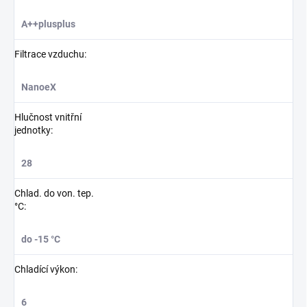
A++plusplus
Filtrace vzduchu
:
NanoeX
Hlučnost vnitřní
jednotky
:
28
Chlad. do von. tep.
°C
:
do -15 °C
Chladící výkon
:
6