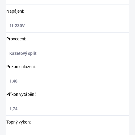
Napájení
:
1f-230V
Provedení
:
Kazetový split
Příkon chlazení
:
1,48
Příkon vytápění
:
1,74
Topný výkon
: