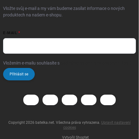
Vložte svůj e-mail a my vám budeme zasílat informace o nových
produktech na našem e-shopu.
E-MAIL
Vložením e-mailu souhlasíte s
podmínkami ochrany osobních údajů
Přihlásit se
Copyright 2026
batelka.net
. Všechna práva vyhrazena.
Upravit nastavení
cookies
Vytvořil Shoptet