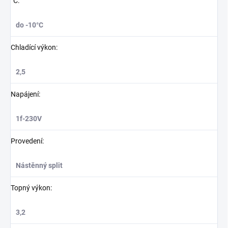
°C
:
do -10°C
Chladící výkon
:
2,5
Napájení
:
1f-230V
Provedení
:
Nástěnný split
Topný výkon
:
3,2