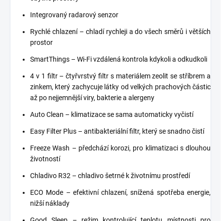
Integrovaný radarový senzor
Rychlé chlazení – chladí rychleji a do všech směrů i větších
prostor
SmartThings – Wi-Fi vzdálená kontrola kdykoli a odkudkoli
4 v 1 filtr – čtyřvrstvý filtr s materiálem zeolit se stříbrem a
zinkem, který zachycuje látky od velkých prachových částic
až po nejjemnější viry, bakterie a alergeny
Auto Clean – klimatizace se sama automaticky vyčistí
Easy Filter Plus – antibakteriální filtr, který se snadno čistí
Freeze Wash – předchází korozi, pro klimatizaci s dlouhou
životností
Chladivo R32 – chladivo šetrné k životnímu prostředí
ECO Mode – efektivní chlazení, snížená spotřeba energie,
nižší náklady
Good Sleep – režim kontrolující teplotu místnosti pro