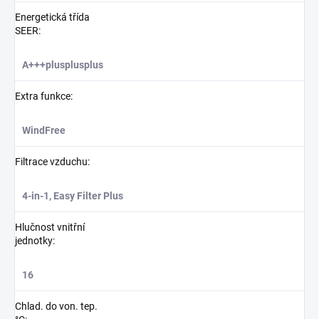
Energetická třída
SEER
:
A+++plusplusplus
Extra funkce
:
WindFree
Filtrace vzduchu
:
4-in-1, Easy Filter Plus
Hlučnost vnitřní
jednotky
:
16
Chlad. do von. tep.