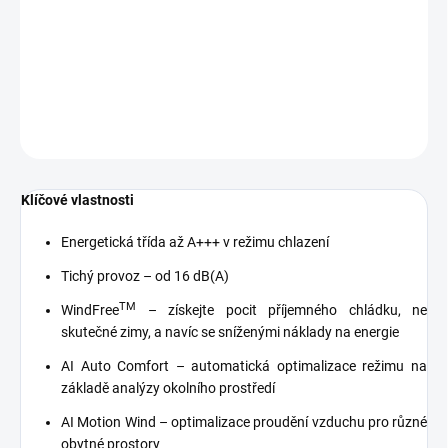
automaticky udržuje. Jednotka nabízí
extra vysokou
energetickou účinnost
v režimu chlazení i vytápění. Užívá se
ekologické
chladivo R32
.
DETAILNÍ INFORMACE
ZEPTAT SE
Klíčové vlastnosti
Energetická třída až A+++ v režimu chlazení
Tichý provoz – od 16 dB(A)
TM
WindFree
– získejte pocit příjemného chládku, ne
skutečné zimy, a navíc se sníženými náklady na energie
AI Auto Comfort – automatická optimalizace režimu na
základě analýzy okolního prostředí
AI Motion Wind – optimalizace proudění vzduchu pro různé
obytné prostory