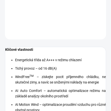
automaticky udržuje. Jednotka nabízí
extra vysokou
energetickou účinnost
v režimu chlazení i vytápění. Užívá se
ekologické
chladivo R32
.
DETAILNÍ INFORMACE
ZEPTAT SE
Klíčové vlastnosti
Energetická třída až A+++ v režimu chlazení
Tichý provoz – od 16 dB(A)
TM
WindFree
– získejte pocit příjemného chládku, ne
skutečné zimy, a navíc se sníženými náklady na energie
AI Auto Comfort – automatická optimalizace režimu na
základě analýzy okolního prostředí
AI Motion Wind – optimalizace proudění vzduchu pro různé
obytné prostory