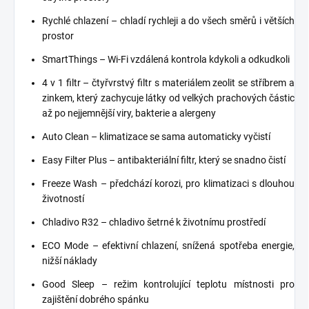
Rychlé chlazení – chladí rychleji a do všech směrů i větších
prostor
SmartThings – Wi-Fi vzdálená kontrola kdykoli a odkudkoli
4 v 1 filtr – čtyřvrstvý filtr s materiálem zeolit se stříbrem a
zinkem, který zachycuje látky od velkých prachových částic
až po nejjemnější viry, bakterie a alergeny
Auto Clean – klimatizace se sama automaticky vyčistí
Easy Filter Plus – antibakteriální filtr, který se snadno čistí
Freeze Wash – předchází korozi, pro klimatizaci s dlouhou
životností
Chladivo R32 – chladivo šetrné k životnímu prostředí
ECO Mode – efektivní chlazení, snížená spotřeba energie,
nižší náklady
Good Sleep – režim kontrolující teplotu místnosti pro
zajištění dobrého spánku