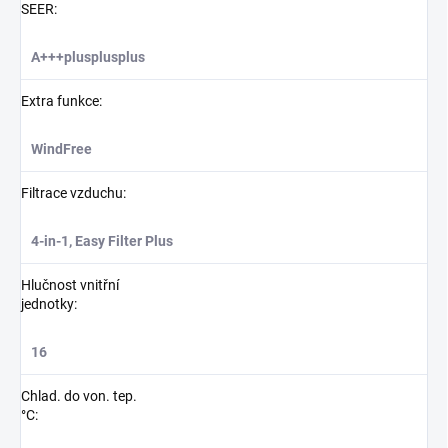
SEER
:
A+++plusplusplus
Extra funkce
:
WindFree
Filtrace vzduchu
:
4-in-1, Easy Filter Plus
Hlučnost vnitřní
jednotky
:
16
Chlad. do von. tep.
°C
: