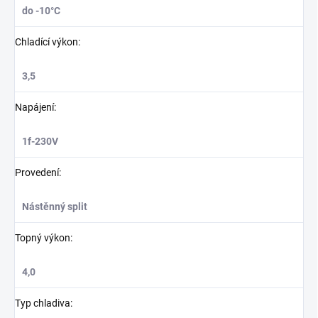
do -10°C
Chladící výkon
:
3,5
Napájení
:
1f-230V
Provedení
:
Nástěnný split
Topný výkon
:
4,0
Typ chladiva
: