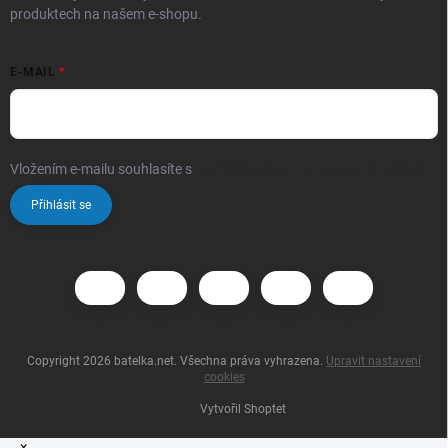
produktech na našem e-shopu.
E-MAIL
Vložením e-mailu souhlasíte s
podmínkami ochrany osobních údajů
Přihlásit se
Copyright 2026
batelka.net
. Všechna práva vyhrazena.
Upravit nastavení
cookies
Vytvořil Shoptet
×