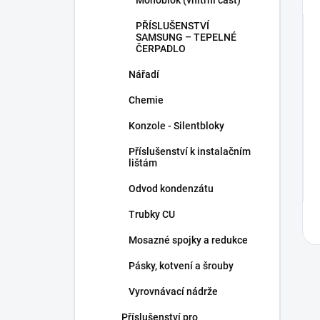
Monoblok (vnitřní část)
PŘÍSLUŠENSTVÍ
SAMSUNG – TEPELNÉ
ČERPADLO
Nářadí
Chemie
Konzole - Silentbloky
Příslušenství k instalačním
lištám
Odvod kondenzátu
Trubky CU
Mosazné spojky a redukce
Pásky, kotvení a šrouby
Vyrovnávací nádrže
Příslušenství pro