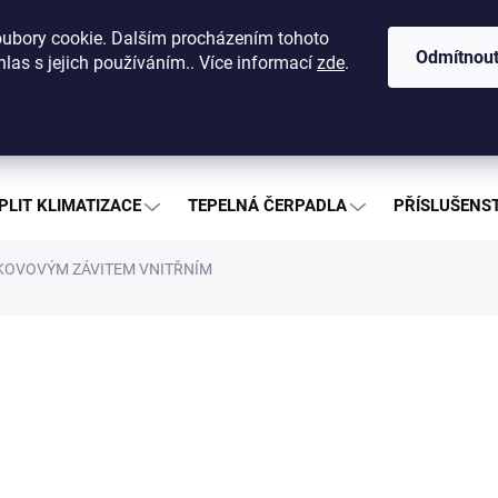
dajů
O nás
Kontakty
Nákup na splátky
Ceníky a katalog
ubory cookie. Dalším procházením tohoto
Odmítnou
las s jejich používáním.. Více informací
zde
.
Hledat
PLIT KLIMATIZACE
TEPELNÁ ČERPADLA
PŘÍSLUŠENST
KOVOVÝM ZÁVITEM VNITŘNÍM
ČKA:
AQUAPLAST
od
od
37
Měrná
ZVOL
cena:
Přepra