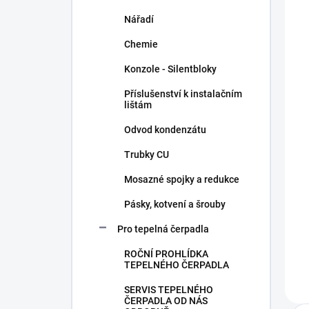
Nářadí
Chemie
Konzole - Silentbloky
Příslušenství k instalačním
lištám
Odvod kondenzátu
Trubky CU
Mosazné spojky a redukce
Pásky, kotvení a šrouby
Pro tepelná čerpadla
ROČNÍ PROHLÍDKA
TEPELNÉHO ČERPADLA
SERVIS TEPELNÉHO
ČERPADLA OD NÁS