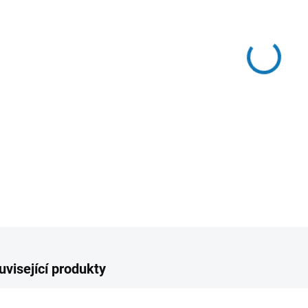
Prodej
2026
Uvedené 
VELIK
MOŽNO
−
DETAIL
uvisející produkty