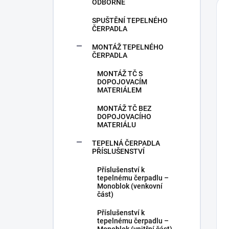
ODBORNĚ
SPUŠTĚNÍ TEPELNÉHO
ČERPADLA
MONTÁŽ TEPELNÉHO
ČERPADLA
MONTÁŽ TČ S
DOPOJOVACÍM
MATERIÁLEM
MONTÁŽ TČ BEZ
DOPOJOVACÍHO
MATERIÁLU
TEPELNÁ ČERPADLA
PŘÍSLUŠENSTVÍ
Příslušenství k
tepelnému čerpadlu –
Monoblok (venkovní
část)
Příslušenství k
tepelnému čerpadlu –