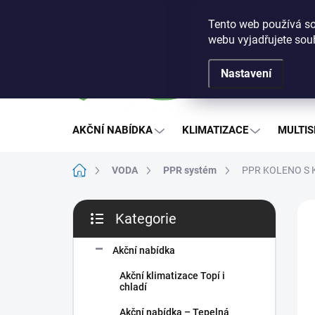
Přejít
Obchodní podmínky
Podmínky ochrany osobních ú
na
Tento web používá so
obsah
webu vyjadřujete souh
Nastavení
AKČNÍ NABÍDKA
KLIMATIZACE
MULTIS
Domů
VODA
PPR systém
PPR KOLENO S 
P
ZNA
Kategorie
o
Přeskočit
s
kategorie
t
Akční nabídka
r
Akční klimatizace Topí i
a
chladí
n
Akční nabídka – Tepelná