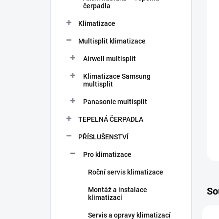
n
čerpadla
í
p
Klimatizace
a
n
Multisplit klimatizace
e
Airwell multisplit
l
Klimatizace Samsung
multisplit
Panasonic multisplit
TEPELNÁ ČERPADLA
PŘÍSLUŠENSTVÍ
Pro klimatizace
Roční servis klimatizace
So
Montáž a instalace
klimatizací
Servis a opravy klimatizací