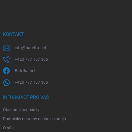
Z
á
p
a
t
í
KONTAKT
info
@
batelka.net
+420 777 187 306
Batelka.net
+420 777 187 306
INFORMACE PRO VÁS
Obchodní podmínky
Podmínky ochrany osobních údajů
O nás