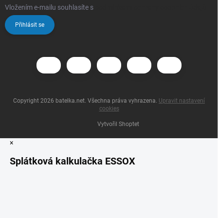
Vložením e-mailu souhlasíte s
podmínkami ochrany osobních údajů
Přihlásit se
Copyright 2026
batelka.net
. Všechna práva vyhrazena.
Upravit nastavení
cookies
Vytvořil Shoptet
×
Splátková kalkulačka ESSOX