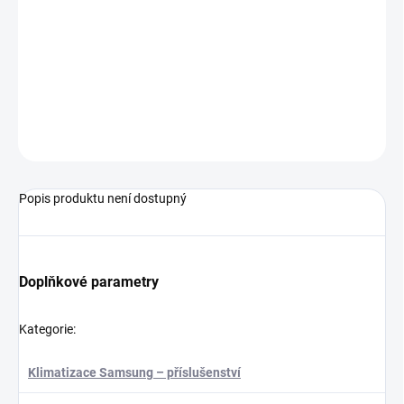
DORUČENÍ
−
+
Přidat do košíku
Čerpadlo na odvod (SLIM DUCT).
ZEPTAT SE
Popis produktu není dostupný
Doplňkové parametry
Kategorie
:
Klimatizace Samsung – příslušenství