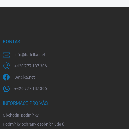
Z
á
p
a
t
í
KONTAKT
info
@
batelka.net
+420 777 187 306
Batelka.net
+420 777 187 306
INFORMACE PRO VÁS
Obchodní podmínky
Podmínky ochrany osobních údajů