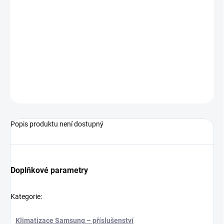
zboží skladem, bývá dodání orientačně do 3–7 pracovních dnů.
MOŽNOSTI
DORUČENÍ
−
+
Přidat do košíku
Dekorační panel pro Wind-Free 1way (Big chasis, stripe, white).
ZEPTAT SE
Popis produktu není dostupný
Doplňkové parametry
Kategorie
:
Klimatizace Samsung – příslušenství