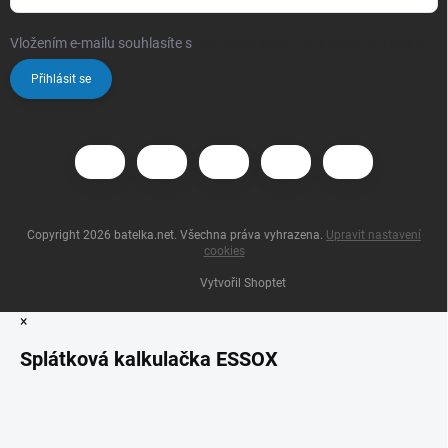
Vložením e-mailu souhlasíte s
podmínkami ochrany osobních údajů
Přihlásit se
Copyright 2026
batelka.net
. Všechna práva vyhrazena.
Upravit nastavení
cookies
Vytvořil Shoptet
×
Splátková kalkulačka ESSOX