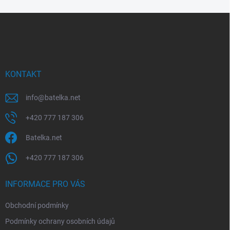
Z
á
p
a
t
í
KONTAKT
info
@
batelka.net
+420 777 187 306
Batelka.net
+420 777 187 306
INFORMACE PRO VÁS
Obchodní podmínky
Podmínky ochrany osobních údajů