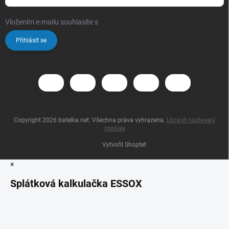
Vložením e-mailu souhlasíte s
podmínkami ochrany osobních údajů
Přihlásit se
Copyright 2026
batelka.net
. Všechna práva vyhrazena.
Upravit nastavení
cookies
Vytvořil Shoptet
×
Splátková kalkulačka ESSOX