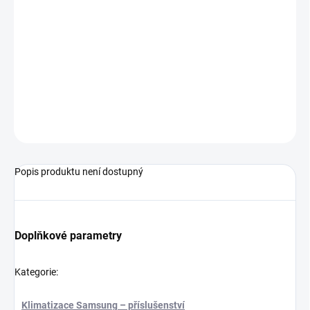
zboží skladem, bývá dodání orientačně do 3–7 pracovních dnů.
MOŽNOSTI
DORUČENÍ
−
+
Přidat do košíku
Dekorační panel Air purification pro 4Way CST.
ZEPTAT SE
Popis produktu není dostupný
Doplňkové parametry
Kategorie
:
Klimatizace Samsung – příslušenství