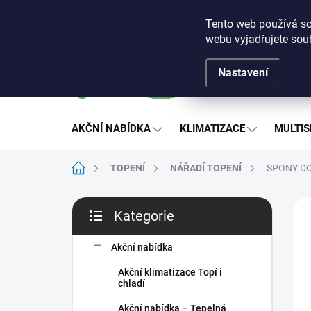
Přejít
Obchodní podmínky
Podmínky ochrany osobních ú
na
Tento web používá so
obsah
webu vyjadřujete souh
Nastavení
AKČNÍ NABÍDKA
KLIMATIZACE
MULTIS
Domů
TOPENÍ
NÁŘADÍ TOPENÍ
SPONY DO
P
Kategorie
o
Přeskočit
s
kategorie
t
Akční nabídka
r
Akční klimatizace Topí i
a
chladí
n
Akční nabídka – Tepelná