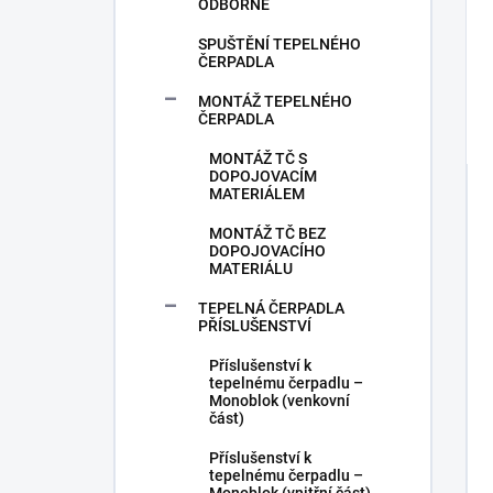
ODBORNĚ
SPUŠTĚNÍ TEPELNÉHO
ČERPADLA
MONTÁŽ TEPELNÉHO
ČERPADLA
MONTÁŽ TČ S
DOPOJOVACÍM
MATERIÁLEM
MONTÁŽ TČ BEZ
DOPOJOVACÍHO
MATERIÁLU
TEPELNÁ ČERPADLA
PŘÍSLUŠENSTVÍ
Příslušenství k
tepelnému čerpadlu –
Monoblok (venkovní
část)
Příslušenství k
tepelnému čerpadlu –