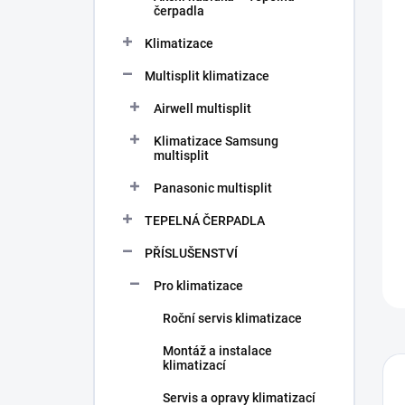
n
čerpadla
í
p
Klimatizace
a
n
Multisplit klimatizace
e
Airwell multisplit
l
Klimatizace Samsung
multisplit
Panasonic multisplit
TEPELNÁ ČERPADLA
PŘÍSLUŠENSTVÍ
Pro klimatizace
Roční servis klimatizace
Montáž a instalace
klimatizací
Servis a opravy klimatizací