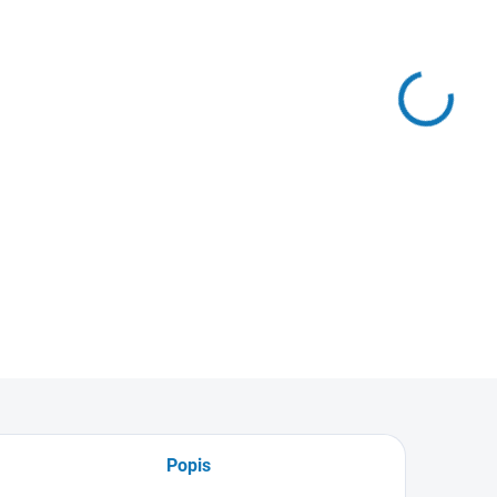
Prodej
2026
Uvedené 
MOŽNO
−
PVC sp
DETAIL
Popis