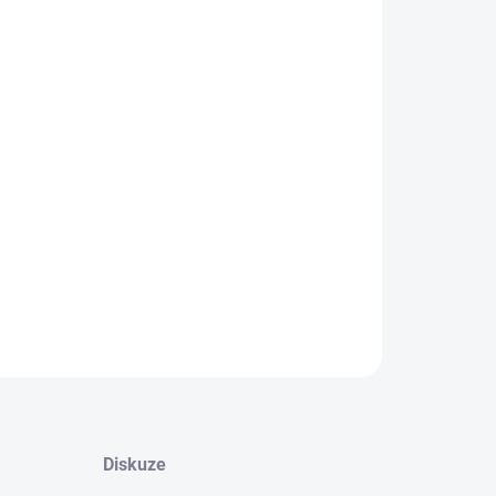
na – osobní odběr (Jemníky 31, okr. Kladno):
10. srpna
termíny jsou orientační – ve většině případů je doručeno dříve.
STI DORUČENÍ
+
Přidat do košíku
ony do tackeru 60 mm pro montáž potrubí – AD5406
Řazené, pájené (bez papírové pásky)
NÍ INFORMACE
ZEPTAT SE
Diskuze