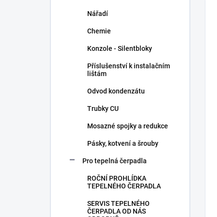
Nářadí
Chemie
Konzole - Silentbloky
Příslušenství k instalačním
lištám
Odvod kondenzátu
Trubky CU
Mosazné spojky a redukce
Pásky, kotvení a šrouby
Pro tepelná čerpadla
ROČNÍ PROHLÍDKA
TEPELNÉHO ČERPADLA
SERVIS TEPELNÉHO
ČERPADLA OD NÁS