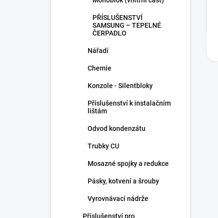
Monoblok (vnitřní část)
PŘÍSLUŠENSTVÍ
SAMSUNG – TEPELNÉ
ČERPADLO
Nářadí
Chemie
Konzole - Silentbloky
Příslušenství k instalačním
lištám
Odvod kondenzátu
Trubky CU
Mosazné spojky a redukce
Pásky, kotvení a šrouby
Vyrovnávací nádrže
Příslušenství pro