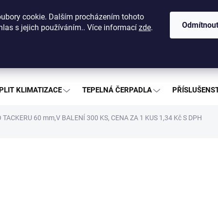
dajů
O nás
Kontakty
Nákup na splátky
Ceníky a katalog
ubory cookie. Dalším procházením tohoto
Odmítnou
las s jejich používáním.. Více informací
zde
.
Hledat
PLIT KLIMATIZACE
TEPELNÁ ČERPADLA
PŘÍSLUŠENST
 TACKERU 60 mm,V BALENÍ 300 KS, CENA ZA 1 KUS 1,34 Kč S DPH
402
332 K
Měrná
1,80 Kč
cena:
SKL
Přepra