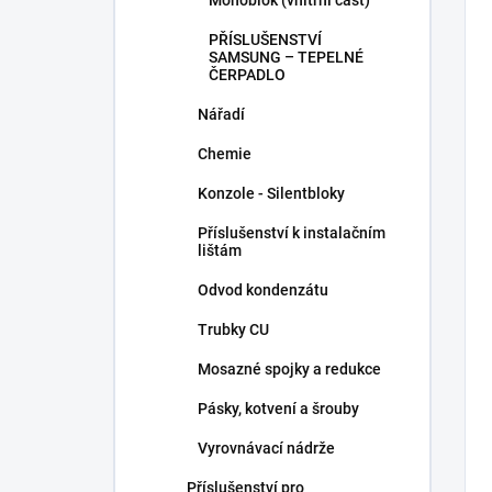
Monoblok (vnitřní část)
PŘÍSLUŠENSTVÍ
SAMSUNG – TEPELNÉ
ČERPADLO
Nářadí
Chemie
Konzole - Silentbloky
Příslušenství k instalačním
lištám
Odvod kondenzátu
Trubky CU
Mosazné spojky a redukce
Pásky, kotvení a šrouby
Vyrovnávací nádrže
Příslušenství pro