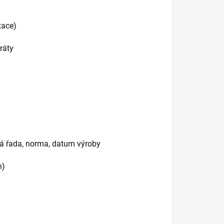
tace)
ráty
ová řada, norma, datum výroby
h)