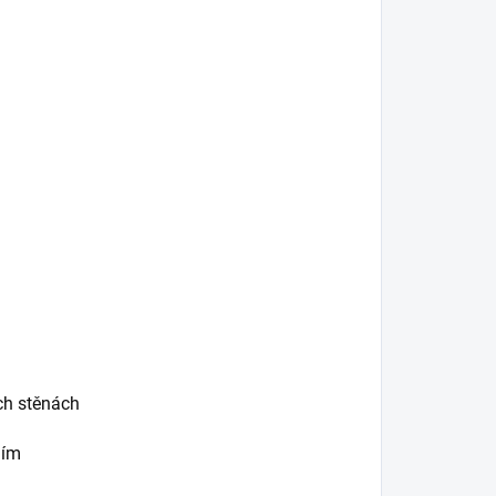
ích stěnách
iím