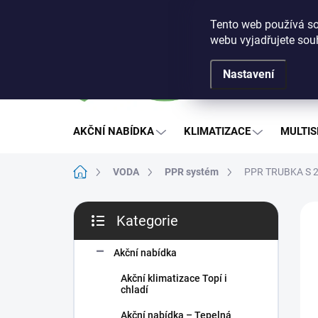
Přejít
Obchodní podmínky
Podmínky ochrany osobních ú
na
Tento web používá so
obsah
webu vyjadřujete souh
Nastavení
AKČNÍ NABÍDKA
KLIMATIZACE
MULTIS
Domů
VODA
PPR systém
PPR TRUBKA S 2
P
ZNA
Kategorie
o
Přeskočit
s
kategorie
t
Akční nabídka
r
Akční klimatizace Topí i
a
chladí
n
Akční nabídka – Tepelná