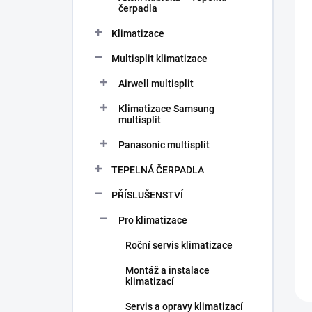
n
čerpadla
í
p
Klimatizace
a
n
Multisplit klimatizace
e
Airwell multisplit
l
Klimatizace Samsung
multisplit
Panasonic multisplit
TEPELNÁ ČERPADLA
PŘÍSLUŠENSTVÍ
Pro klimatizace
Roční servis klimatizace
Montáž a instalace
klimatizací
Servis a opravy klimatizací