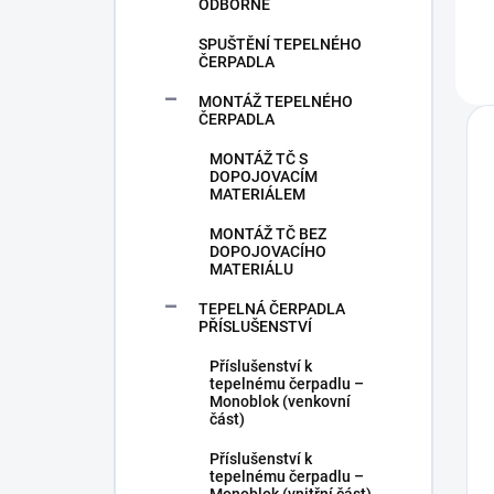
ODBORNĚ
SPUŠTĚNÍ TEPELNÉHO
ČERPADLA
MONTÁŽ TEPELNÉHO
ČERPADLA
MONTÁŽ TČ S
DOPOJOVACÍM
MATERIÁLEM
MONTÁŽ TČ BEZ
DOPOJOVACÍHO
MATERIÁLU
TEPELNÁ ČERPADLA
PŘÍSLUŠENSTVÍ
Příslušenství k
tepelnému čerpadlu –
Monoblok (venkovní
část)
Příslušenství k
tepelnému čerpadlu –