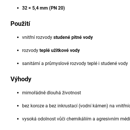
32 × 5,4 mm (PN 20)
Použití
vnitřní rozvody
studené pitné vody
rozvody
teplé užitkové vody
sanitární a průmyslové rozvody teplé i studené vody
Výhody
mimořádně dlouhá životnost
bez koroze a bez inkrustací (vodní kámen) na vnitřn
vysoká odolnost vůči chemikáliím a agresivním méd