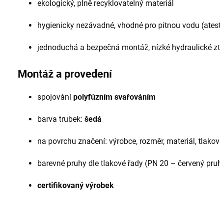
ekologický, plně recyklovatelný materiál
hygienicky nezávadné, vhodné pro pitnou vodu (ates
jednoduchá a bezpečná montáž, nízké hydraulické zt
Montáž a provedení
spojování
polyfúzním svařováním
barva trubek:
šedá
na povrchu značení: výrobce, rozměr, materiál, tlak
barevné pruhy dle tlakové řady (PN 20 – červený pru
certifikovaný výrobek