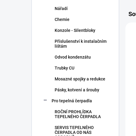
Nářadí
So
Chemie
Konzole - Silentbloky
Příslušenství k instalačním
lištám
Odvod kondenzátu
Trubky CU
Mosazné spojky a redukce
Pásky, kotvení a šrouby
Pro tepelná čerpadla
ROČNÍ PROHLÍDKA
TEPELNÉHO ČERPADLA
SERVIS TEPELNÉHO
ČERPADLA OD NÁS