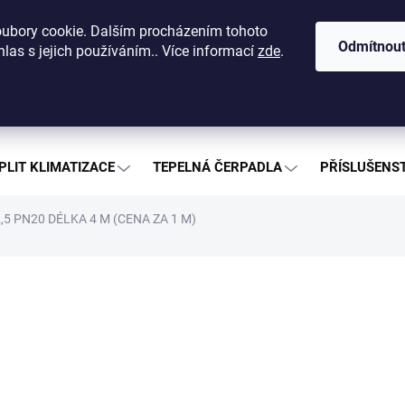
dajů
O nás
Kontakty
Nákup na splátky
Ceníky a katalog
ubory cookie. Dalším procházením tohoto
Odmítnou
las s jejich používáním.. Více informací
zde
.
Hledat
PLIT KLIMATIZACE
TEPELNÁ ČERPADLA
PŘÍSLUŠENST
,5 PN20 DÉLKA 4 M (CENA ZA 1 M)
ČKA:
AQUAPLAST
od
od
22
Měrná
ZVOL
cena:
Přepra