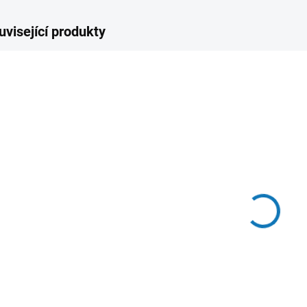
uvisející produkty
MOMENTÁLNĚ
MOMENTÁLNĚ
NEDOSTUPNÉ
NEDOSTUPNÉ
VYPOUŠTĚCÍ
RADIÁTOROVÝ
RA
KULOVÝ
VENTIL
TE
KOHOUT
ROHOVÝ
VE
1/2
113 Kč
163 Kč
17
93 Kč bez DPH
135 Kč bez DPH
148
Detail
Do košíku